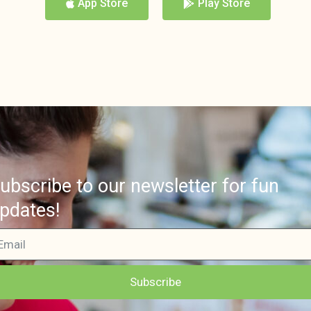
App Store
Play Store
ubscribe to our newsletter for fun
pdates!
Subscribe