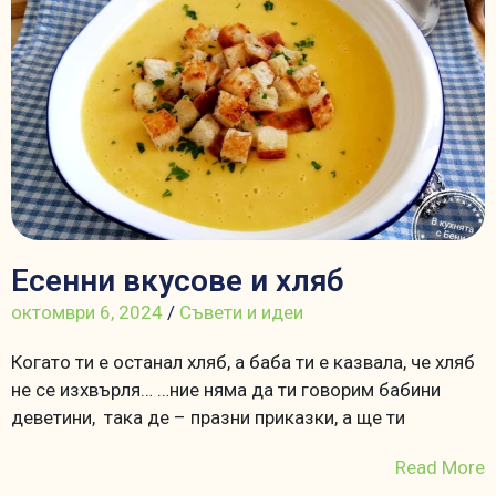
Есенни вкусове и хляб
октомври 6, 2024
/
Съвети и идеи
Когато ти е останал хляб, а баба ти е казвала, че хляб
не се изхвърля… …ние няма да ти говорим бабини
деветини, така де – празни приказки, а ще ти
Read More