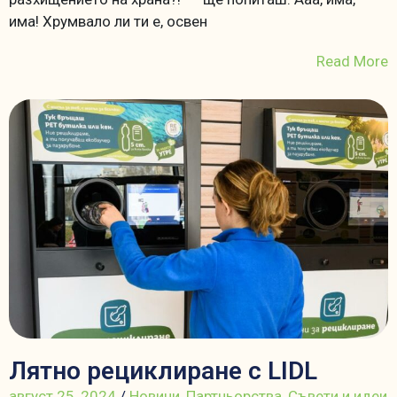
има! Хрумвало ли ти е, освен
Read More
Лятно рециклиране с LIDL
август 25, 2024
/
Новини
,
Партньорства
,
Съвети и идеи