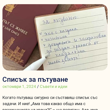
Списък за пътуване
октомври 1, 2024
/
Съвети и идеи
Когато пътуваш сигурно си съставяш списък със
задачи. И ние! „Ама това какво общо има с
разхищението на храна?!“ – ще попиташ. Ааа, има,