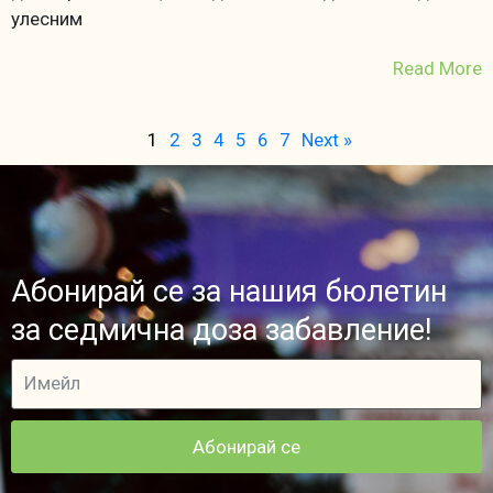
улесним
Read More
1
2
3
4
5
6
7
Next »
Абонирай се за нашия бюлетин
за седмична доза забавление!
Абонирай се