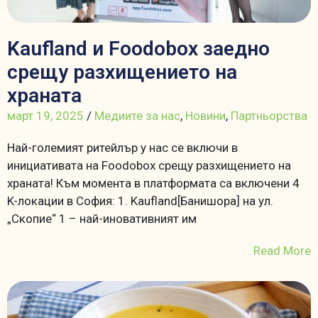
Kaufland и Foodobox заедно
срещу разхищението на
храната
март 19, 2025
/
Медиите за нас
,
Новини
,
Партньорства
Най-големият ритейлър у нас се включи в
инициативата на Foodobox срещу разхищението на
храната! Към момента в платформата са включени 4
K-локации в София: 1. Kaufland[Банишора] на ул.
„Скопие“ 1 – най-иновативният им
Read More