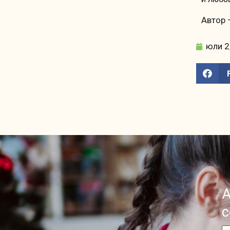
Автор 
юли 2
А
с