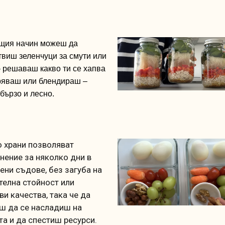
щия
начин
можеш
да
твиш
зеленчуци
за
смути
или
–
решаваш
какво
ти
се
хапва
ряваш
или
бл
ендир
а
ш
–
бърз
о
и
лесно
.
 храни позволяват
нение за няколко дни в
ени съдове, без загуба на
телна стойност или
ви качества, така че да
 да се насладиш на
та и да спестиш ресурси.