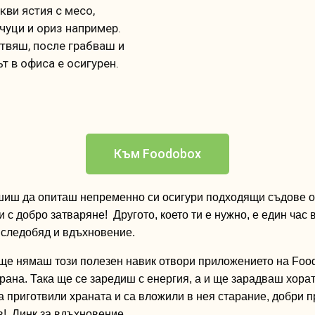
кви ястия с месо,
чуци и ориз например.
твяш, после грабваш и
т в офиса е осигурен.
Към Foodobox
шиш
да
опиташ
непременно
си
осигури
подходящи
съдове
о
и с
добро
затваряне
!
Другото
,
което
ти
е
ну
жно
,
е
ед
и
н
час
сл
едо
бяд
и
вдъхн
овение
.
ще
нямаш
този
полезен
навик
отвори
приложението
на
Foo
рана
.
Така
ще
се
заредиш
с
енергия
, а и
ще
зарадваш
хора
а
приготвили
храната
и
са
вложили
в
нея
старание
,
добри
п
в
!
Линк за вдъхновение.