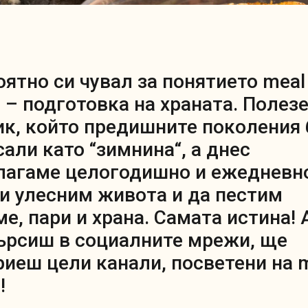
оятно си чувал за понятието meal
p – подготовка на храната. Полез
ик, който предишните поколения 
али като “зимнина“, а днес
лагаме целогодишно и ежедневно
си улесним живота и да пестим
е, пари и храна. Самата истина! 
ърсиш в социалните мрежи, ще
риеш цели канали, посветени на 
!