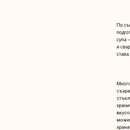
По
съ
подго
супа
и
сва
ст
ава
Много
съхра
стъкл
храни
вкусо
можеш
храна