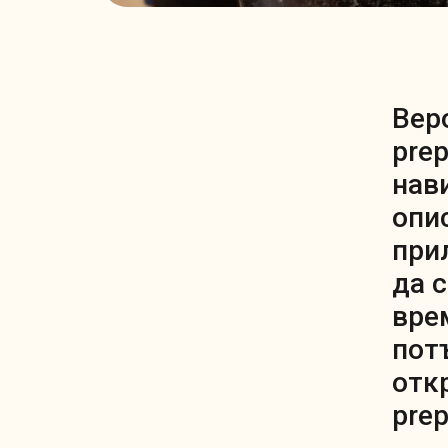
Вер
pre
нав
опис
при
да 
врем
пот
отк
prep