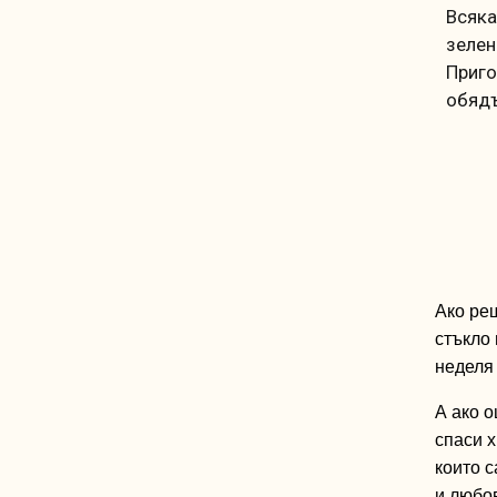
Всяка
зелен
Приго
обядъ
Ако
ре
стъкло
н
еделя
А
ако
о
спаси
х
които
с
и
любо