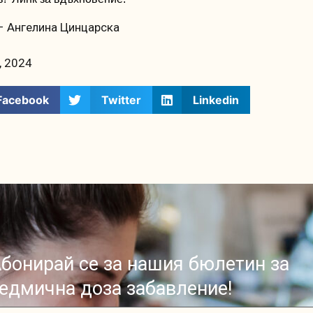
– Ангелина Цинцарска
, 2024
Facebook
Twitter
Linkedin
бонирай се за нашия бюлетин за
едмична доза забавление!