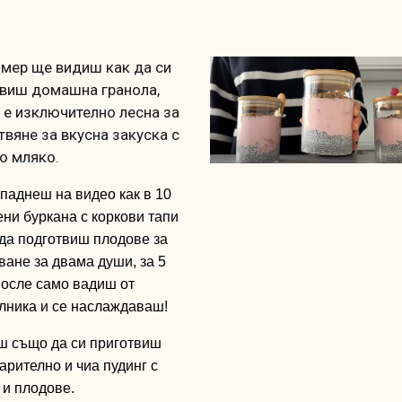
мер ще видиш как да си
виш домашна гранола,
 е изключително лесна за
твяне за вкусна закуска с
о мляко.
опаднеш
на
видео
как
в 10
ени
буркана
с
коркови
тапи
да
подготвиш
плодове
за
ване
за
двама
души
,
за
5
осле
само
вадиш
от
лника
и
се
наслаждаваш
!
 също да си приготвиш
арително и чиа пудинг с
 и плодове.