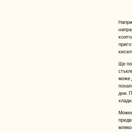
Напри
напра
която
приго
кисел
Ще
п
стъкл
може
похап
дни
.
П
хлади
Можеш
предв
мляко