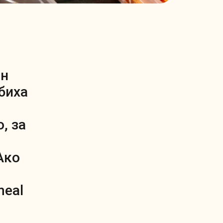
ен
биха
, за
Ако
meal