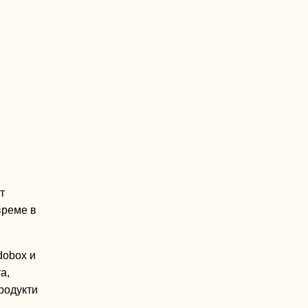
т
вр
еме
в
dobox
и
та
,
родукти