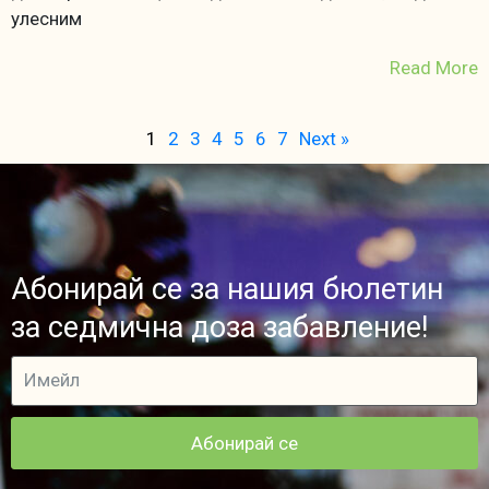
улесним
Read More
1
2
3
4
5
6
7
Next »
Абонирай се за нашия бюлетин
за седмична доза забавление!
Абонирай се