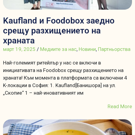
Kaufland и Foodobox заедно
срещу разхищението на
храната
март 19, 2025
/
Медиите за нас
,
Новини
,
Партньорства
Най-големият ритейлър у нас се включи в
инициативата на Foodobox срещу разхищението на
храната! Към момента в платформата са включени 4
K-локации в София: 1. Kaufland[Банишора] на ул.
„Скопие“ 1 – най-иновативният им
Read More