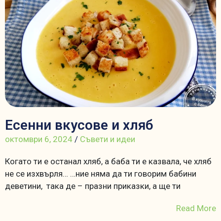
Есенни вкусове и хляб
октомври 6, 2024
/
Съвети и идеи
Когато ти е останал хляб, а баба ти е казвала, че хляб
не се изхвърля… …ние няма да ти говорим бабини
деветини, така де – празни приказки, а ще ти
Read More