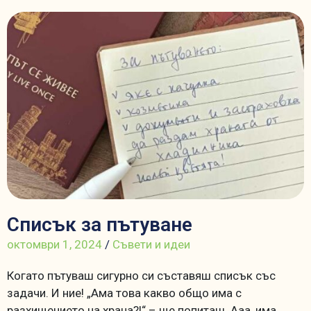
Списък за пътуване
октомври 1, 2024
/
Съвети и идеи
Когато пътуваш сигурно си съставяш списък със
задачи. И ние! „Ама това какво общо има с
разхищението на храна?!“ – ще попиташ. Ааа, има,