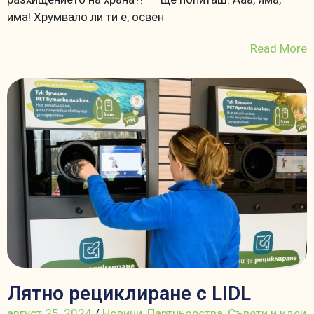
има! Хрумвало ли ти е, освен
Read More
Лятно рециклиране с LIDL
август 25, 2024
/
Новини
,
Партньорства
,
Съвети и идеи