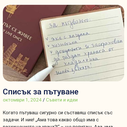
Списък за пътуване
октомври 1, 2024
/
Съвети и идеи
Когато пътуваш сигурно си съставяш списък със
задачи. И ние! „Ама това какво общо има с
разхищението на храна?!“ – ще попиташ. Ааа, има,