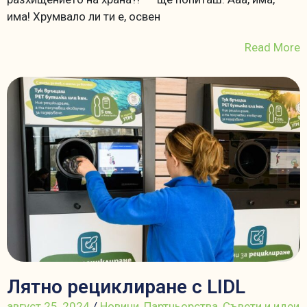
има! Хрумвало ли ти е, освен
Read More
Лятно рециклиране с LIDL
август 25, 2024
/
Новини
,
Партньорства
,
Съвети и идеи