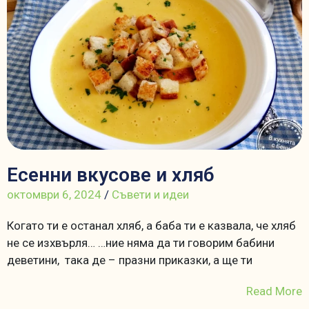
Есенни вкусове и хляб
октомври 6, 2024
/
Съвети и идеи
Когато ти е останал хляб, а баба ти е казвала, че хляб
не се изхвърля… …ние няма да ти говорим бабини
деветини, така де – празни приказки, а ще ти
Read More