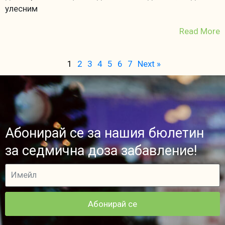
улесним
Read More
1
2
3
4
5
6
7
Next »
Абонирай се за нашия бюлетин
за седмична доза забавление!
Абонирай се