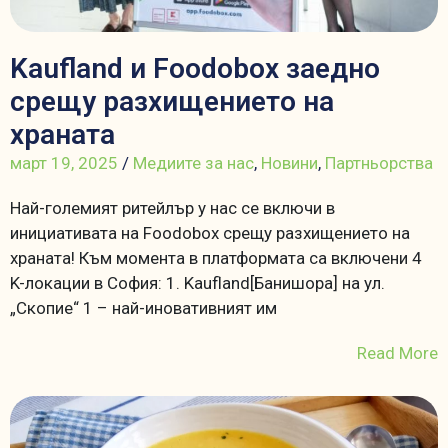
Kaufland и Foodobox заедно
срещу разхищението на
храната
март 19, 2025
/
Медиите за нас
,
Новини
,
Партньорства
Най-големият ритейлър у нас се включи в
инициативата на Foodobox срещу разхищението на
храната! Към момента в платформата са включени 4
K-локации в София: 1. Kaufland[Банишора] на ул.
„Скопие“ 1 – най-иновативният им
Read More