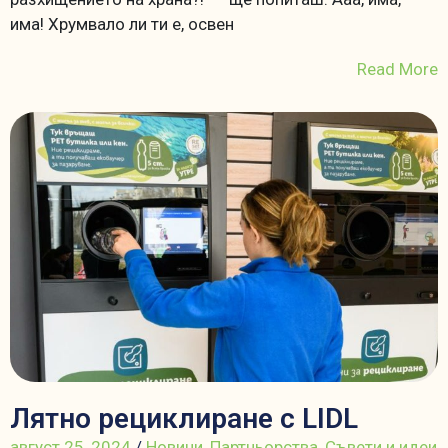
има! Хрумвало ли ти е, освен
Read More
Лятно рециклиране с LIDL
август 25, 2024
/
Новини
,
Партньорства
,
Съвети и идеи