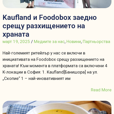
Kaufland и Foodobox заедно
срещу разхищението на
храната
март 19, 2025
/
Медиите за нас
,
Новини
,
Партньорства
Най-големият ритейлър у нас се включи в
инициативата на Foodobox срещу разхищението на
храната! Към момента в платформата са включени 4
K-локации в София: 1. Kaufland[Банишора] на ул.
„Скопие“ 1 – най-иновативният им
Read More