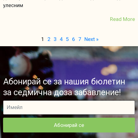
улесним
Read More
1
2
3
4
5
6
7
Next »
Абонирай се за нашия бюлетин
за седмична доза забавление!
Абонирай се