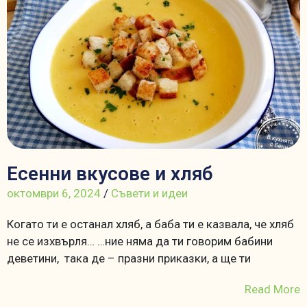
Есенни вкусове и хляб
октомври 6, 2024
/
Съвети и идеи
Когато ти е останал хляб, а баба ти е казвала, че хляб
не се изхвърля… …ние няма да ти говорим бабини
деветини, така де – празни приказки, а ще ти
Read More