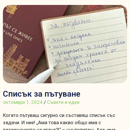
Списък за пътуване
октомври 1, 2024
/
Съвети и идеи
Когато пътуваш сигурно си съставяш списък със
задачи. И ние! „Ама това какво общо има с
разхищението на храна?!“ – ще попиташ. Ааа, има,