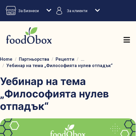
За Бизнеси
За клиенти
Home
Партньорства
Рецепти
...
Уебинар на тема „Философията нулев отпадък“
Уебинар на тема
„Философията нулев
отпадък“