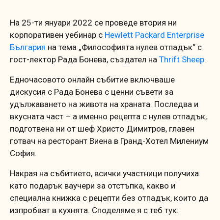
На 25-ти януари 2022 се проведе втория ни
корпоративен уебинар с
Hewlett Packard Enterprise
България
на тема „Философията нулев отпадък“ с
гост-лектор Рада Бонева, създател на
Thrift Sheep
.
Едночасовото онлайн събитие включваше
дискусия с Рада Бонева с ценни съвети за
удължаването на живота на храната. Последва и
вкусната част – а именно рецепта с нулев отпадък,
подготвена ни от шеф Христо Димитров, главен
готвач на ресторант Виена в Гранд-Хотел Милениум
София.
Накрая на събитието, всички участници получиха
като подарък ваучери за отстъпка, какво и
специална книжка с рецепти без отпадък, които да
изпробват в кухнята. Споделяме я с теб тук: