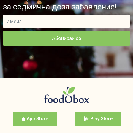
за седмична доза забавление!
Абонирай се
App Store
Play Store