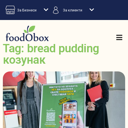
За Бизнеси
За клиенти
Tag: bread pudding
козунак