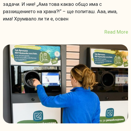
задачи. И ние! „Ама това какво общо има с
разхищението на храна?!“ – ще попиташ. Ааа, има,
има! Хрумвало ли ти е, освен
Read More