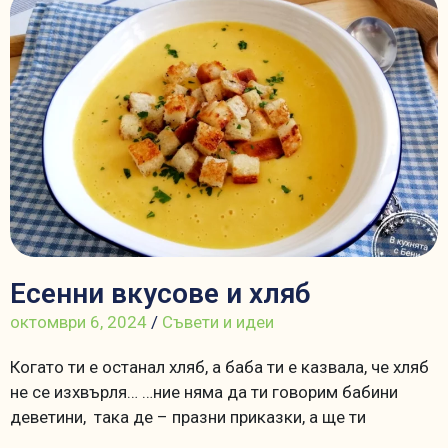
Есенни вкусове и хляб
октомври 6, 2024
/
Съвети и идеи
Когато ти е останал хляб, а баба ти е казвала, че хляб
не се изхвърля… …ние няма да ти говорим бабини
деветини, така де – празни приказки, а ще ти