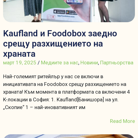
Kaufland и Foodobox заедно
срещу разхищението на
храната
март 19, 2025
/
Медиите за нас
,
Новини
,
Партньорства
Най-големият ритейлър у нас се включи в
инициативата на Foodobox срещу разхищението на
храната! Към момента в платформата са включени 4
K-локации в София: 1. Kaufland[Банишора] на ул.
„Скопие“ 1 – най-иновативният им
Read More