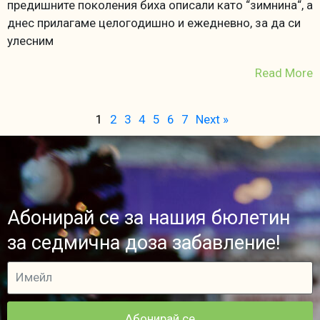
предишните поколения биха описали като “зимнина“, а
днес прилагаме целогодишно и ежедневно, за да си
улесним
Read More
1
2
3
4
5
6
7
Next »
Абонирай се за нашия бюлетин
за седмична доза забавление!
Абонирай се