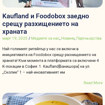
Kaufland и Foodobox заедно
срещу разхищението на
храната
март 19, 2025
/
Медиите за нас
,
Новини
,
Партньорства
Най-големият ритейлър у нас се включи в
инициативата на Foodobox срещу разхищението на
храната! Към момента в платформата са включени 4
K-локации в София: 1. Kaufland[Банишора] на ул.
„Скопие“ 1 – най-иновативният им
Read More