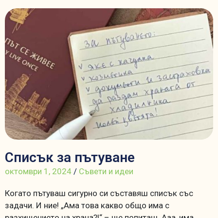
Списък за пътуване
октомври 1, 2024
/
Съвети и идеи
Когато пътуваш сигурно си съставяш списък със
задачи. И ние! „Ама това какво общо има с
разхищението на храна?!“ – ще попиташ. Ааа, има,