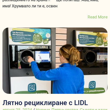
има! Хрумвало ли ти е, освен
Read More
Лятно рециклиране с LIDL
август 25, 2024
/
Новини
,
Партньорства
,
Съвети и идеи