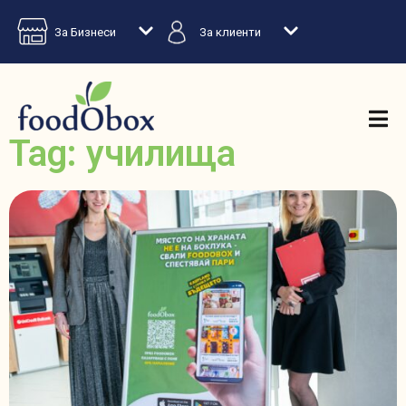
За Бизнеси
За клиенти
Tag: училища