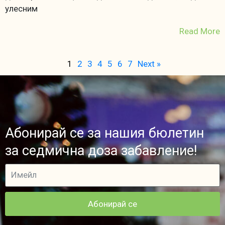
улесним
Read More
1
2
3
4
5
6
7
Next »
Абонирай се за нашия бюлетин
за седмична доза забавление!
Абонирай се