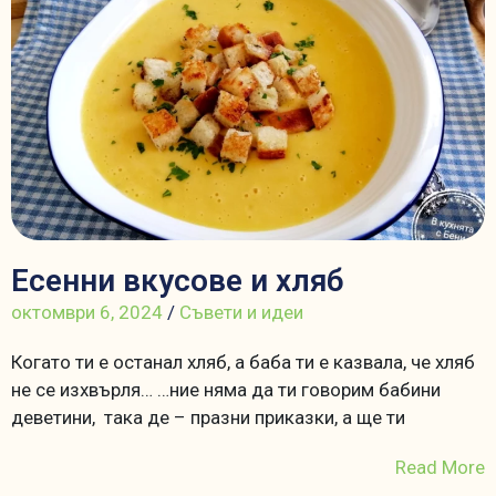
Есенни вкусове и хляб
октомври 6, 2024
/
Съвети и идеи
Когато ти е останал хляб, а баба ти е казвала, че хляб
не се изхвърля… …ние няма да ти говорим бабини
деветини, така де – празни приказки, а ще ти
Read More