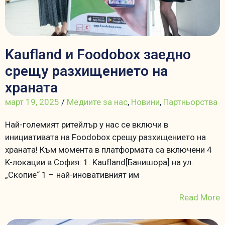
Kaufland и Foodobox заедно
срещу разхищението на
храната
март 19, 2025
/
Медиите за нас
,
Новини
,
Партньорства
Най-големият ритейлър у нас се включи в
инициативата на Foodobox срещу разхищението на
храната! Към момента в платформата са включени 4
K-локации в София: 1. Kaufland[Банишора] на ул.
„Скопие“ 1 – най-иновативният им
Read More