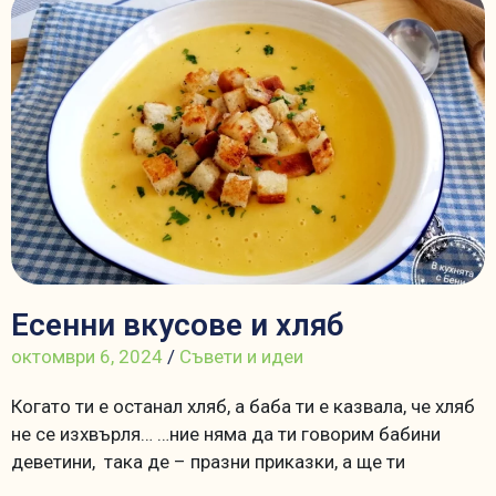
Есенни вкусове и хляб
октомври 6, 2024
/
Съвети и идеи
Когато ти е останал хляб, а баба ти е казвала, че хляб
не се изхвърля… …ние няма да ти говорим бабини
деветини, така де – празни приказки, а ще ти