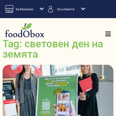
За Бизнеси
За клиенти
Tag: световен ден на
земята