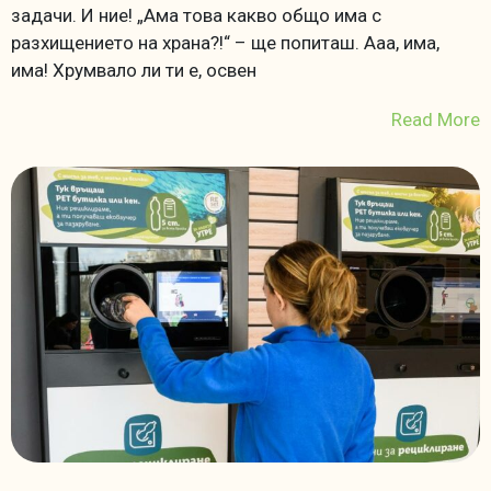
задачи. И ние! „Ама това какво общо има с
разхищението на храна?!“ – ще попиташ. Ааа, има,
има! Хрумвало ли ти е, освен
Read More