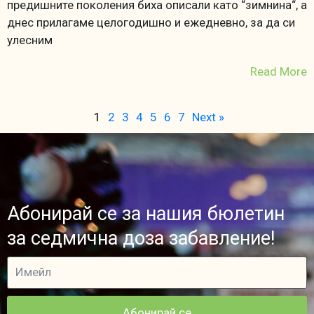
предишните поколения биха описали като “зимнина“, а
днес прилагаме целогодишно и ежедневно, за да си
улесним
Read More
1
2
3
4
5
6
7
Next »
Абонирай се за нашия бюлетин
за седмична доза забавление!
Абонирай се