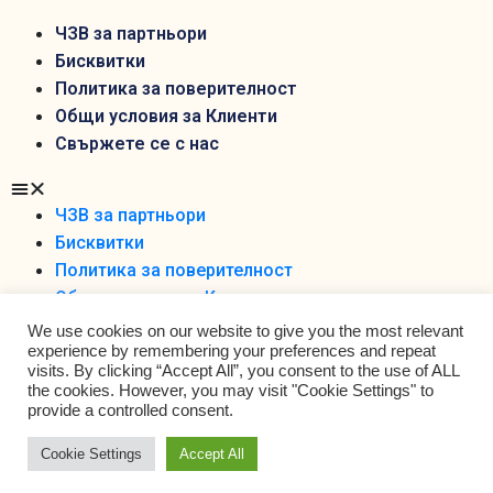
ЧЗВ за партньори
Бисквитки
Политика за поверителност
Общи условия за Клиенти
Свържете се с нас
ЧЗВ за партньори
Бисквитки
Политика за поверителност
Общи условия за Клиенти
Свържете се с нас
We use cookies on our website to give you the most relevant
experience by remembering your preferences and repeat
visits. By clicking “Accept All”, you consent to the use of ALL
the cookies. However, you may visit "Cookie Settings" to
provide a controlled consent.
Cookie Settings
Accept All
Foodobox 2021 Ltd ©