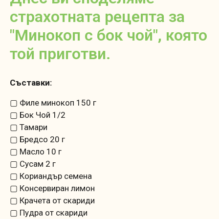
страхотната рецепта за
"Минокоп с бок чой", която
той приготви.
Съставки:
▢ Филе минокоп 150 г
▢ Бок Чой 1/2
▢ Тамари
▢ Бредсо 20 г
▢ Масло 10 г
▢ Сусам 2 г
▢ Кориандър семена
▢ Консервиран лимон
▢ Крачета от скариди
▢ Пудра от скариди