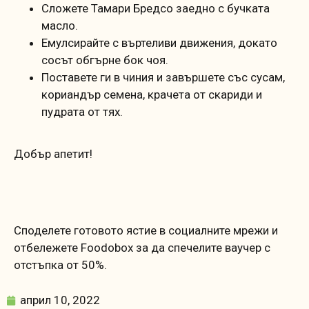
Сложете Тамари Бредсо заедно с бучката
масло.
Емулсирайте с въртеливи движения, докато
сосът обгърне бок чоя.
Поставете ги в чиния и завършете със сусам,
кориандър семена, крачета от скариди и
пудрата от тях.
Добър апетит!
Споделете готовото ястие в социалните мрежи и
отбележете Foodobox за да спечелите ваучер с
отстъпка от 50%.
април 10, 2022