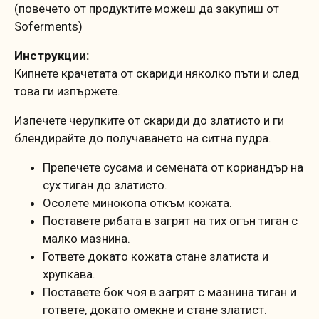
(повечето от продуктите можеш да закупиш от
Soferments)
Инструкции:
Кипнeте крачетата от скариди няколко пъти и след
това ги изпържете.
Изпечете черупките от скариди до златисто и ги
блендирайте до получаването на ситна пудра.
Препечете сусама и семената от кориандър на
сух тиган до златисто.
Осолете минокопа откъм кожата.
Поставете рибата в загрят на тих огън тиган с
малко мазнина.
Гответе докато кожата стане златиста и
хрупкава.
Поставете бок чоя в загрят с мазнина тиган и
гответе, докато омекне и стане златист.