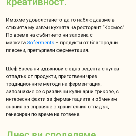
креативност.
Имахме удоволствието да го наблюдаваме в
стихията му извън кухнята на ресторант “Kосмос”.
По време на събитието ни запозна с
марката
Soferments
– продукти от благородни
плесени, претърпели ферментация.
Шеф Васев ни вдъхнови с една рецепта с нулев
отпадък от продукти, приготвени чрез
традиционните методи на ферментация,
запознахме се с различни кулинарни трикове, с
интересни факти за фермантациите и обменим
знания за справяне с хранителния отпадък,
генериран по време на готвене.
Днес ви споделяме