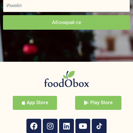
Абонирай се
App Store
Play Store