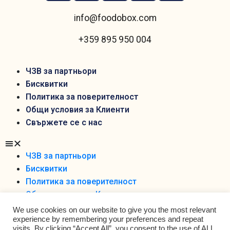
info@foodobox.com
+359 895 950 004
ЧЗВ за партньори
Бисквитки
Политика за поверителност
Общи условия за Клиенти
Свържете се с нас
ЧЗВ за партньори
Бисквитки
Политика за поверителност
Общи условия за Клиенти
Свържете се с нас
We use cookies on our website to give you the most relevant
experience by remembering your preferences and repeat
visits. By clicking “Accept All”, you consent to the use of ALL