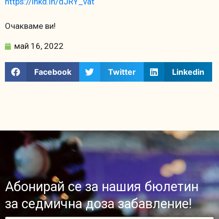
https://lnkd.in/dJRY_vat
Очакваме ви!
май 16, 2022
Facebook
Twitter
Linkedin
Абонирай се за нашия бюлетин
за седмична доза забавление!