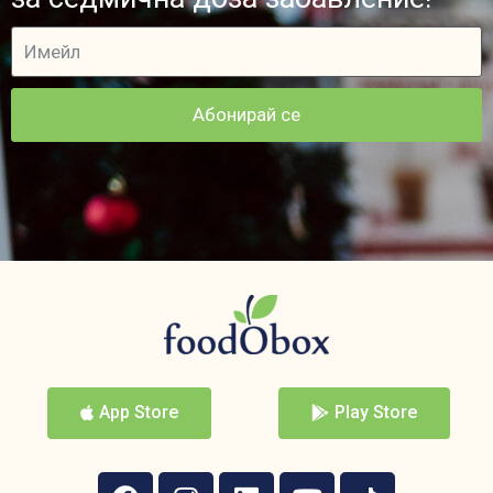
Абонирай се
App Store
Play Store