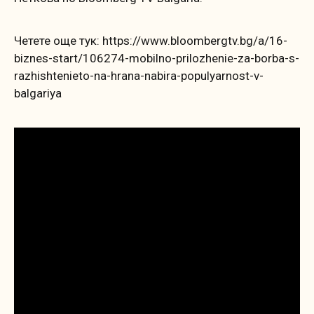
Четете още тук: https://www.bloombergtv.bg/a/16-
biznes-start/106274-mobilno-prilozhenie-za-borba-s-
razhishtenieto-na-hrana-nabira-populyarnost-v-
balgariya