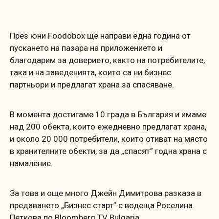
През юни Foodobox ще направи една година от
пускането на пазара на приложението и
благодарим за доверието, както на потребителите,
така и на заведенията, които са ни бизнес
партньори и предлагат храна за спасяване.
В момента достигаме 10 града в България и имаме
над 200 обекта, които ежедневно предлагат храна,
и около 20 000 потребители, които отиват на място
в хранителните обекти, за да „спасят” годна храна с
намаление.
За това и още много Джейн Димитрова разказа в
предаването „Бизнес старт” с водеща Роселина
Петкова по Bloomberg TV Bulgaria.