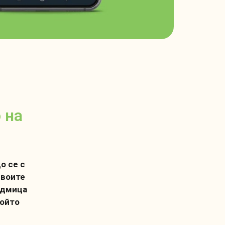
 на
о се с
своите
едмица
който