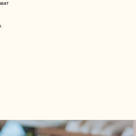
ават
е.