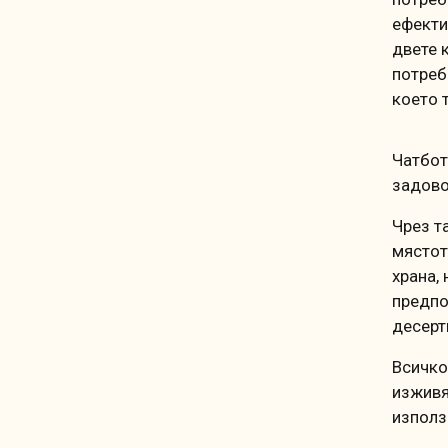
ефекти
двете 
потреб
което 
Чатбот
задово
Чрез т
мястот
храна,
предпо
десерт
Всичко
изживя
използ