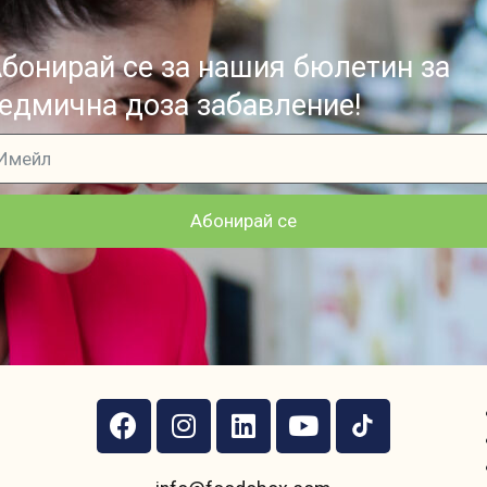
бонирай се за нашия бюлетин за
едмична доза забавление!
Абонирай се