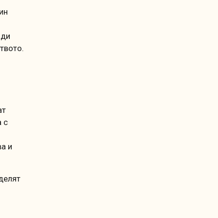
ин
ади
ството.
ат
 с
ва и
делят