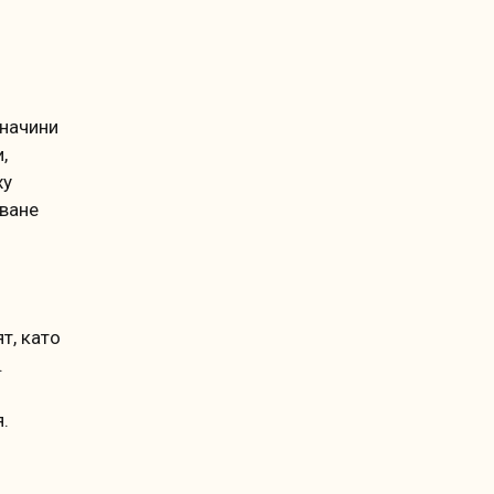
 начини
,
ху
яване
т, като
.
.