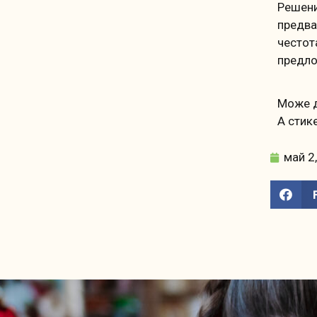
Решени
предва
честот
предло
Може д
А стике
май 2