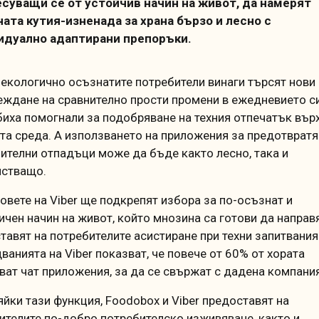
суващи се от устойчив начин на живот, да намерят
ата кутия-изненада за храна бързо и лесно с
идуално адаптирани препоръки.
-екологично осъзнатите потребители винаги търсят нови
еждане на сравнително прости промени в ежедневието си
биха помогнали за подобряване на техния отпечатък вър
та среда. А използването на приложения за предотврат
нителни отпадъци може да бъде както лесно, така и
стващо.
овете на Viber ще подкрепят избора за по-осъзнат и
ичен начин на живот, който мнозина са готови да направя
тавят на потребителите асистиране при техни запитвания
ванията на Viber показват, че повече от 60% от хората
ват чат приложения, за да се свържат с дадена компания
йки тази функция, Foodobox и Viber предоставят на
ителите по-добро потребителско изживяване, както и