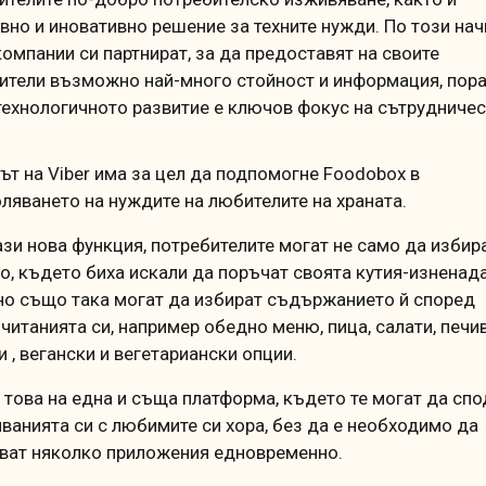
вно и иновативно решение за техните нужди. По този нач
компании си партнират, за да предоставят на своите
ители възможно най-много стойност и информация, пор
технологичното развитие е ключов фокус на сътрудниче
ът на Viber има за цел да подпомогне Foodobox в
ляването на нуждите на любителите на храната.
ази нова функция, потребителите могат не само да избир
о, където биха искали да поръчат своята кутия-изненада
 но също така могат да избират съдържанието й според
читанията си, например обедно меню, пица, салати, печи
и , вегански и вегетариански опции.
 това на една и съща платформа, където те могат да спо
ванията си с любимите си хора, без да е необходимо да
ват няколко приложения едновременно.