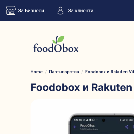
За Бизнеси
За клиенти
Home
Партньорства
Foodobox и Rakuten V
Foodobox и Rakuten