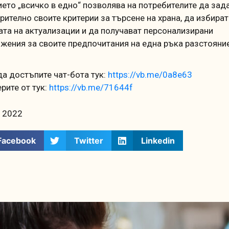
ето „всичко в едно“ позволява на потребителите да зад
рително своите критерии за търсене на храна, да избират
ата на актуализации и да получават персонализирани
жения за своите предпочитания на една ръка разстояни
а достъпите чат-бота тук:
https://vb.me/0a8e63
рите от тук:
https://vb.me/71644f
, 2022
Facebook
Twitter
Linkedin