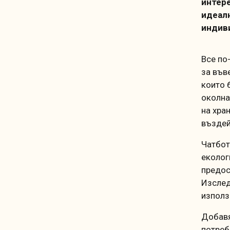
интере
идеалн
индив
Все по
за във
които 
околна
на хра
въздей
Чатбот
еколог
предос
Изслед
използ
Добавя
потреб