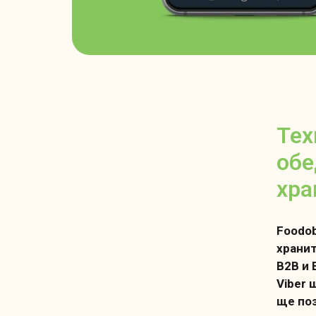
Тех
обе
хра
Foodob
храни
B2B и 
Viber 
ще поз