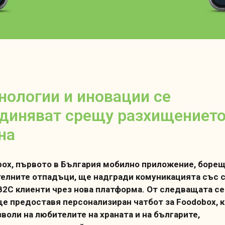
нологии и иновации се
диняват срещу разхищението
на
ox, първото в България мобилно приложение, борещ
телните отпадъци, ще надгради комуникацията със 
B2C клиенти чрез нова платформа. От следващата с
ще предоставя персонализиран чатбот за Foodobox, 
воли на любителите на храната и на българите,