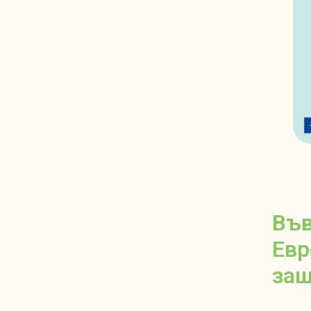
Във
Евр
защ