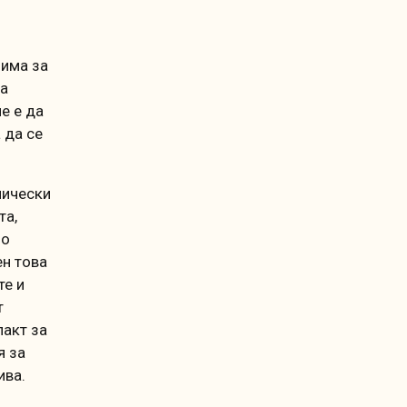
 има за
да
е е да
 да се
мически
та,
но
н това
те и
т
пакт за
я за
ива.