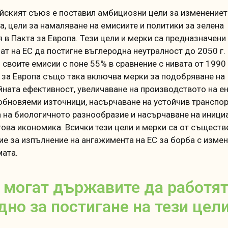
йският съюз е поставил амбициозни цели за изменениет
а, цели за намаляване на емисиите и политики за зелена
я в Пакта за Европа.
Тези цели и мерки са предназначени
ат на ЕС да постигне въглеродна неутралност до 2050 г. 
 своите емисии с поне 55% в сравнение с нивата от 1990 
 за Европа също така включва мерки за подобряване на
йната ефективност, увеличаване на производството на е
обновяеми източници, насърчаване на устойчив транспор
 на биологичното разнообразие и насърчаване на иници
гова икономика.
Всички тези цели и мерки са от съществ
ие за изпълнение на ангажимента на ЕС за борба с изме
мата.
 могат държавите да работя
дно за постигане на тези цел