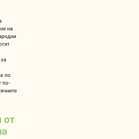
а
не на
ародни
отят
 за
ък по
 по-
гичните
 от
за