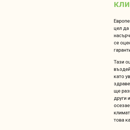
кли
Европе
цел да
насърч
се оце
гарант
Тази о
въздей
като у
здраве
ще раз
други 
осезае
климат
това к