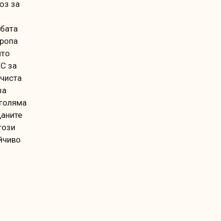
юз за
рбата
вропа
йто
ЕС за
 чиста
за
-голяма
даните
този
йчиво