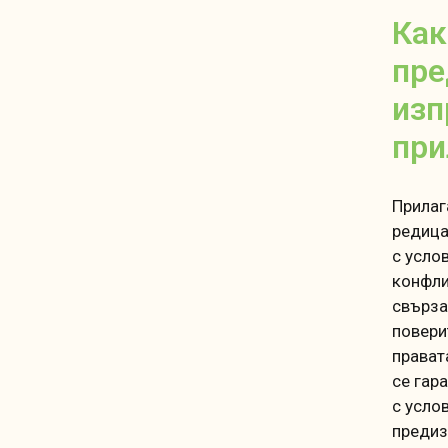
Как
пре
изп
при
Прилаг
редица
с усло
конфли
свърза
повери
прават
се гар
с усло
предиз