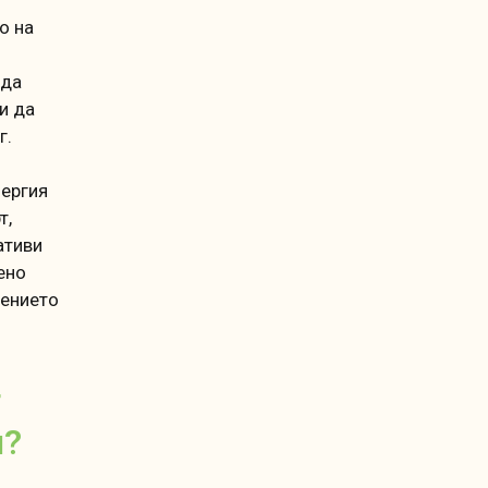
о на
 да
и да
г.
нергия
т,
ативи
ено
нението
т
и?