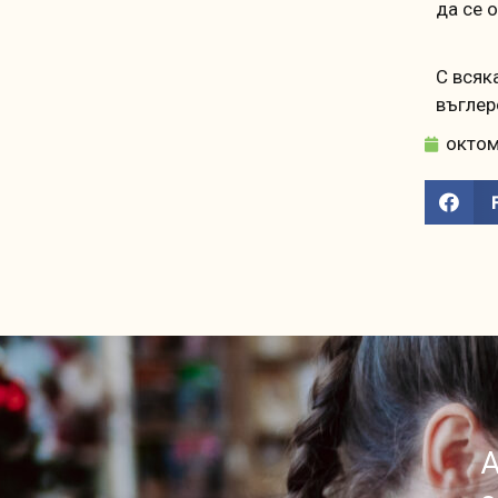
да се 
С всяк
въглер
октом
А