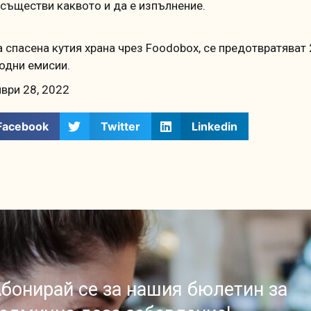
осъществи каквото и да е изпълнение.
а спасена кутия храна чрез Foodobox, се предотвратяват 
одни емисии.
ври 28, 2022
Facebook
Twitter
Linkedin
бонирай се за нашия бюлетин за