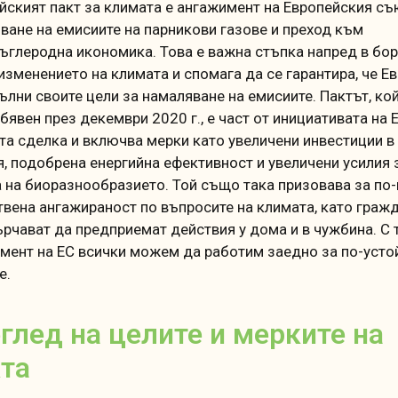
йският пакт за климата е ангажимент на Европейския съ
ване на емисиите на парникови газове и преход към
ъглеродна икономика.
Това е важна стъпка напред в бо
изменението на климата и спомага да се гарантира, че Е
ълни своите цели за намаляване на емисиите.
Пактът, ко
бявен през декември 2020 г., е част от инициативата на 
та сделка и включва мерки като увеличени инвестиции в
я, подобрена енергийна ефективност и увеличени усилия 
 на биоразнообразието.
Той също така призовава за по
вена ангажираност по въпросите на климата, като граж
ърчават да предприемат действия у дома и в чужбина.
С 
мент на ЕС всички можем да работим заедно за по-усто
е.
глед на целите и мерките на
та