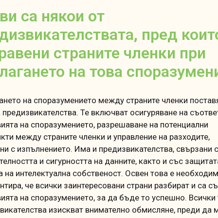
ви са някои от
дизвикателствата, пред коит
равени страните членки при
лагането на това споразумен
ането на споразумението между страните членки постав
 предизвикателства.
Те включват осигуряване на съотве
вията на споразумението, разрешаване на потенциални
кти между страните членки и управление на разходите,
ни с изпълнението.
Има и предизвикателства, свързани 
телността и сигурността на данните, както и със защитат
а на интелектуална собственост.
Освен това е необходи
антира, че всички заинтересовани страни разбират и са с
вията на споразумението, за да бъде то успешно.
Всички 
викателства изискват внимателно обмисляне, преди да