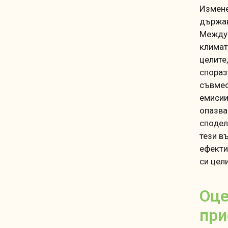
Измене
държав
Междун
климат
целите
спораз
съвмес
емисии
опазва
сподел
тези в
ефекти
си цели
Оце
при