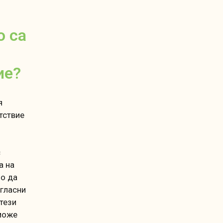
о са
ие?
я
тствие
с
а на
мо да
ъгласни
тези
 може