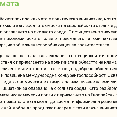
мата
йският пакт за климата е политическа инициатива, която
 намали въглеродните емисии на европейските страни и 
и опазването на околната среда.
От съществено значени
нят икономическите ползи от приемането на този пакт, за
ира, че той е жизнеспособна опция за правителствата.
ценка ще включва разглеждане на потенциалните иконо
ствия от прилагането на политиката в областта на клима
величени възможности за заетост, подобрено обществе
 и повишена международна конкурентоспособност.
Осве
гледа икономическите стимули за намаляване на емисии
инициативи за опазване на околната среда.
Като разбира
мите икономически ползи от приемането на Европейски 
а, правителствата могат да вземат информирани решени
ак най-добре да продължат напред с тази важна инициат