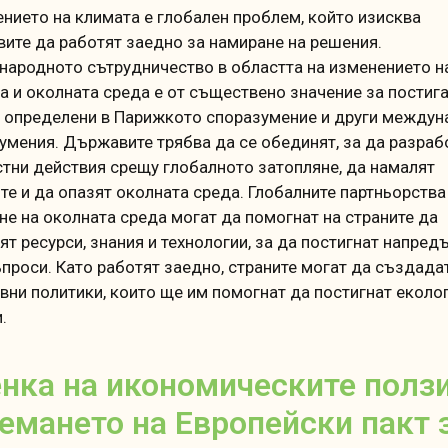
нието на климата е глобален проблем, който изисква
ите да работят заедно за намиране на решения.
ародното сътрудничество в областта на изменението н
а и околната среда е от съществено значение за постига
, определени в Парижкото споразумение и други междун
умения.
Държавите трябва да се обединят, за да разраб
тни действия срещу глобалното затопляне, да намалят
те и да опазят околната среда.
Глобалните партньорства
не на околната среда могат да помогнат на страните да
ят ресурси, знания и технологии, за да постигнат напред
ъпроси.
Като работят заедно, страните могат да създадат
вни политики, които ще им помогнат да постигнат еколо
.
нка на икономическите ползи
емането на Европейски пакт 