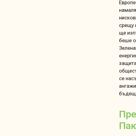
Европе
намаля
нисков
срещу 
ще изп
беше о
Зелена
енерги
защита
общест
се нас
ангажи
бъдещ
Пре
Пак