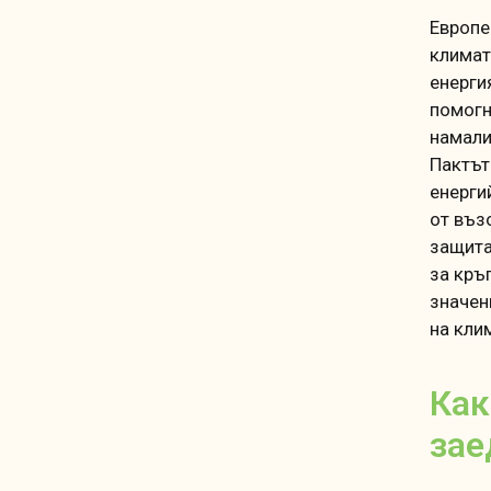
Европе
климат
енерги
помогн
намали
Пактът
енерги
от въз
защита
за кръ
значен
на кли
Как
зае