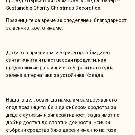
проведе първият ни съвместен коледен базар –
Sustainable Charity Christmas Decoration.
Празниците са време за споделяне и благодарност
за всичко, което имаме.
Докато в празничната украса преобладават
синтетичните и пластмасови продукти, ние
предложихме различни еко-украси като една
зелена алтернатива за устойчива Коледа.
Нашата цел, освен да намалим замърсяването
след празниците, бе и да съберем средства за
деца с аутизъм и хиперактивност, за да имат по-
добър достъп до спортни дейности. Всички
събрани средства бяха дарени именно на тази