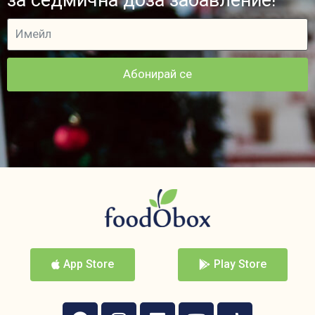
Абонирай се
App Store
Play Store