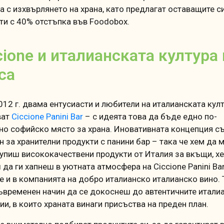
а с изхвърлянето на храна, като предлагат оставащите с
ти с 40% отстъпка във Foodobox.
cione и италианската култура 
са
012 г. двама ентусиасти и любители на италианската кул
ват
Ciccione Panini Bar
– с идеята това да бъде едно по-
но софийско място за храна. Иновативната концепция с
н за хранителни продукти с панини бар – така че хем да
купиш висококачествени продукти от Италия за вкъщи, х
да ги хапнеш в уютната атмосфера на Ciccione Panini Bar
е и в компанията на добро италианско италианско вино. 
ъвременен начин да се докоснеш до автентичните итали
ии, в които храната винаги присъства на преден план.