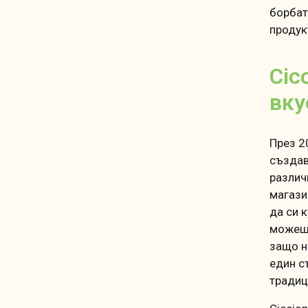
борбат
продук
Cic
вку
През 2
създа
различ
магази
да си 
можеш 
защо н
един с
традиц