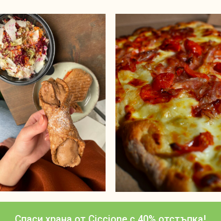
Спаси храна от Ciccione с 40% отстъпка!