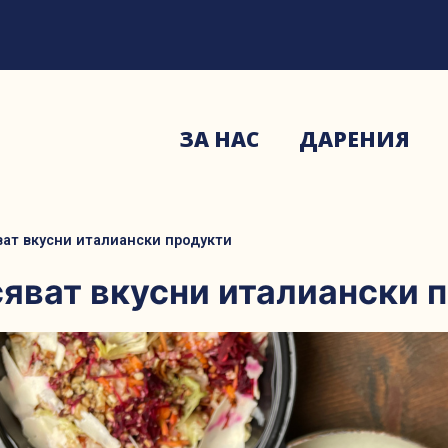
ЗА НАС
ДАРЕНИЯ
ват вкусни италиански продукти
асяват вкусни италиански 