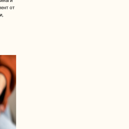
винаги
мент от
и,