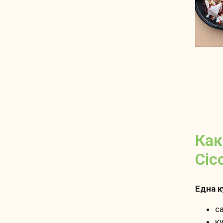
Как
Cic
Една к
с
к