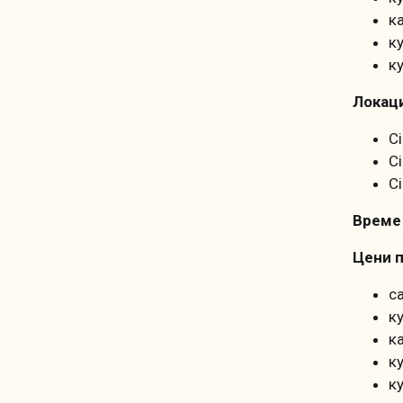
к
к
к
Локац
C
Ci
C
Време 
Цени 
с
к
к
к
к