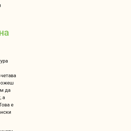
и
на
тура
ъчетава
 можеш
ем да
, а
Това е
ански