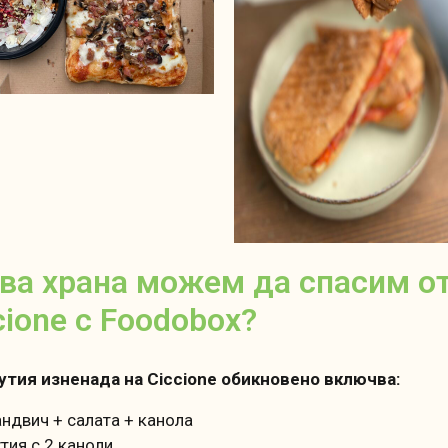
ва храна можем да спасим о
cione с Foodobox?
утия изненада на Ciccione обикновено включва:
андвич + салата + канола
утия с 2 каноли