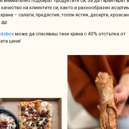
ne внимателно подбират продуктите си, за да гарантират 
 качество на клиентите си, както и разнообразен асорти
храна – салати, предястия, топли ястия, десерти, кроасан
 др.
odobox
може да спасяваш тази храна с 40% отстъпка от
ата цена!