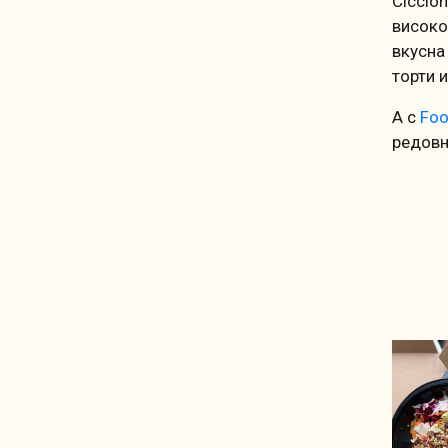
Ciccio
високо
вкусна 
торти и
А с
Fo
редовн