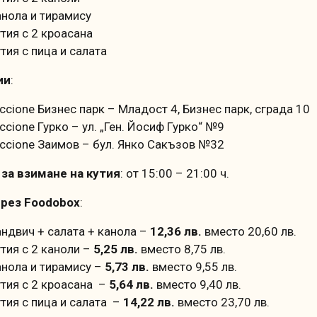
анола и тирамису
утия с 2 кроасана
утия с пица и салата
ии
:
iccione Бизнес парк – Младост 4, Бизнес парк, сграда 10
ccione Гурко – ул. „Ген. Йосиф Гурко“ №9
iccione Заимов – бул. Янко Сакъзов №32
за взимане на кутия
: от 15:00 – 21:00 ч.
през Foodobox
:
андвич + салата + канола –
12,36 лв.
вместо 20,60 лв.
утия с 2 каноли –
5,25 лв.
вместо 8,75 лв.
анола и тирамису –
5,73 лв.
вместо 9,55 лв.
утия с 2 кроасана –
5,64 лв.
вместо 9,40 лв.
утия с пица и салата –
14,22 лв.
вместо 23,70 лв.