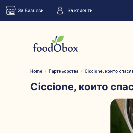
За Бизнеси
За клиенти
Home
Партньорства
Ciccione, които спася
Ciccione, които сп