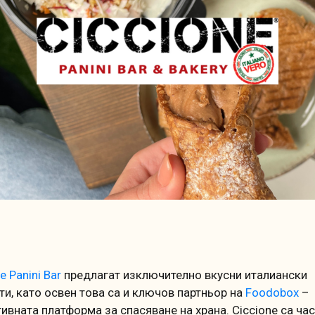
e Panini Bar
предлагат изключително вкусни италиански
ти, като освен това са и ключов партньор на
Foodobox
–
ивната платформа за спасяване на храна. Ciccione са час