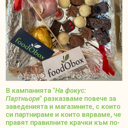
В кампанията "
На фокус:
Партньори
" разказваме повече за
заведенията и магазините, с които
си партнираме и които вярваме, че
правят правилните крачки към по-