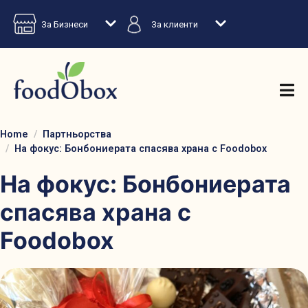
За Бизнеси
За клиенти
Home
Партньорства
На фокус: Бонбониерата спасява храна с Foodobox
На фокус: Бонбониерата
спасява храна с
Foodobox