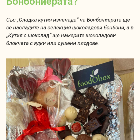
Бонбониерата?
Със „Сладка кутия изненада“ на Бонбониерата ще
се насладите на селекция шоколадови бонбони, а в
„Кутия с шоколад“ ще намерите шоколадови
блокчета с ядки или сушени плодове.