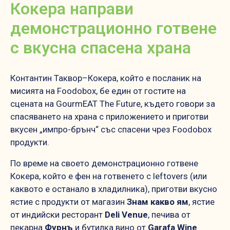
Кокера направи
демонстрационно готвене
с вкусна спасена храна
Контантин Таквор–Кокера, който е посланик на
мисията на Foodobox, бе един от гостите на
сцената на GourmEAT The Future, където говори за
спасяването на храна с приложението и приготви
вкусен „импро-брънч“ със спасени чрез Foodobox
продукти.
По време на своето демонстрационно готвене
Кокера, който е фен на готвенето с leftovers (или
каквото е останало в хладилника), приготви вкусно
ястие с продукти от магазин
Знам какво ям
, ястие
от индийски ресторант
Deli Venue
, печива от
пекарна
Фурнъ
и бутилка вино от
Garafa Wine