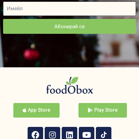
Абонирай се
App Store
Play Store