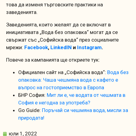
това да изменя търговските практики на
заведенията.
Заведенията, които желаят да се включат в
инициативата „Вода без опаковка“ могат да се
свържат със „Софийска вода“ през социалните
мрежи:
Facebook
,
LinkedIN
и
Instagram
.
Повече за кампанията ще откриете тук:
Официален сайт на „Софийска вода“:
Вода без
опаковка: Чаша чешмяна вода с кафето е
въпрос на гостоприемство в Европа
БНР София:
Мит ли е, че водата от чешмата в
София е негодна за употреба?
Go Guide:
Поръчай си чешмяна вода, мисли за
природата!
юли 1, 2022