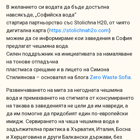
В желанието си водата да бъде достъпна
навсякъде, „Софийска вода“
стартира партньорство със Stolichna H20, от чиято
дигитална карта (
https://stolichnah2o.com
)
можем да се информираме кои заведения в София
предлагат чешмяна вода.
Силен поддръжник на инициативата за намаляване
на тонове отпадъчна
пластмаса срещаме и в лицето на Симона
Стилиянова – основател на блога
Zero Waste Sofia
.
Развенчаването на мита за негодната чешмяна
вода и премахването на стигмата от консумирането
на такава в заведенията не цели да им навреди, а
да им помогне да придобият един по-европейски
имидж. Сервирането на чаша чешмяна вода е
задължителна практика в Хърватия, Италия, Босна
и Херцеговина и други Балкански държави, без