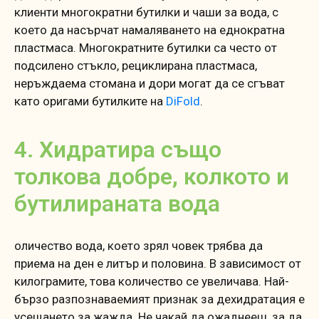
клиенти многократни бутилки и чаши за вода, с
което да насърчат намаляването на еднократна
пластмаса. Многократните бутилки са често от
подсилено стъкло, рециклирана пластмаса,
неръждаема стомана и дори могат да се сгъват
като оригами бутилките на
DiFold
.
4. Хидратира също
толкова добре, колкото и
бутилираната вода
оличество вода, което зрял човек трябва да
приема на ден е литър и половина. В зависимост от
килограмите, това количество се увеличава. Най-
бързо разпознаваемият признак за дехидратация е
усещането за жажда. Не чакай да ожаднееш, за да