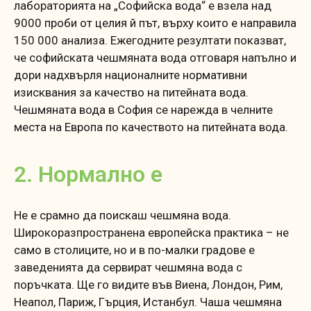
лабораторията на „Софийска вода“ е взела над
9000 проби от целия й път, върху които е направила
150 000 анализа. Ежегодните резултати показват,
че софийската чешмяната вода отговаря напълно и
дори надхвърля националните нормативни
изисквания за качество на питейната вода.
Чешмяната вода в София се нарежда в челните
места на Европа по качеството на питейната вода.
2. Нормално е
Не е срамно да поискаш чешмяна вода.
Широкоразпространена европейска практика – не
само в столиците, но и в по-малки градове е
заведенията да сервират чешмяна вода с
поръчката. Ще го видите във Виена, Лондон, Рим,
Неапол, Париж, Гърция, Истанбул. Чаша чешмяна