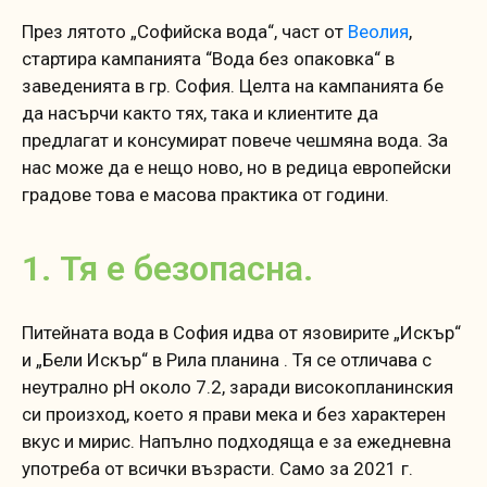
През лятото „Софийска вода“, част от
Веолия
,
стартира кампанията “Вода без опаковка“ в
заведенията в гр. София. Целта на кампанията бе
да насърчи както тях, така и клиентите да
предлагат и консумират повече чешмяна вода. За
нас може да е нещо ново, но в редица европейски
градове това е масова практика от години.
1. Тя е безопасна.
Питейната вода в София идва от язовирите „Искър“
и „Бели Искър“ в Рила планина . Тя се отличава с
неутрално pH около 7.2, заради високопланинския
си произход, което я прави мека и без характерен
вкус и мирис. Напълно подходяща е за ежедневна
употреба от всички възрасти. Само за 2021 г.