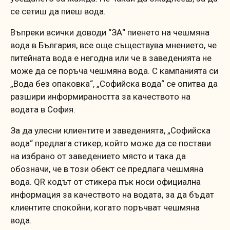
се сетиш да пиеш вода.
Въпреки всички доводи “ЗА“ пиенето на чешмяна
вода в България, все още съществува мнението, че
питейната вода е негодна или че в заведенията не
може да се поръча чешмяна вода. С кампанията си
„Вода без опаковка“, „Софийска вода“ се опитва да
разшири информираността за качеството на
водата в София.
За да улесни клиентите и заведенията, „Софийска
вода“ предлага стикер, който може да се постави
на избрано от заведението място и така да
обозначи, че в този обект се предлага чешмяна
вода. QR кодът от стикера пък носи официална
информация за качеството на водата, за да бъдат
клиентите спокойни, когато поръчват чешмяна
вода.