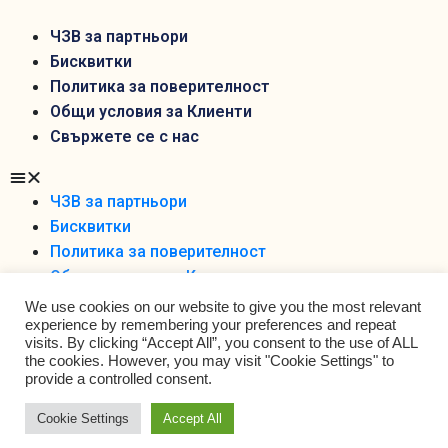
ЧЗВ за партньори
Бисквитки
Политика за поверителност
Общи условия за Клиенти
Свържете се с нас
ЧЗВ за партньори
Бисквитки
Политика за поверителност
Общи условия за Клиенти
Свържете се с нас
We use cookies on our website to give you the most relevant
experience by remembering your preferences and repeat
visits. By clicking “Accept All”, you consent to the use of ALL
the cookies. However, you may visit "Cookie Settings" to
provide a controlled consent.
Cookie Settings
Accept All
Foodobox 2021 Ltd ©